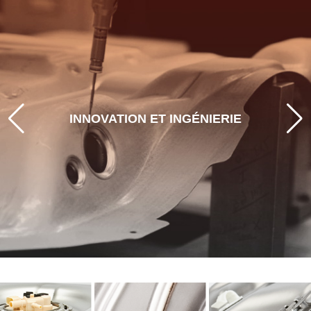
PILOTER LA MOBILITÉ DE DEMAIN
Grâce à une ingénierie de pointe, au prototypage
et à une validation rigoureuse, nous proposons
INNOVATION ET INGÉNIERIE
des solutions qui répondent aux exigences
actuelles tout en anticipant les demandes
changeantes des équipementiers et des
véhicules futurs.