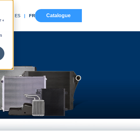
Catalogue
EN
|
ES
|
FR
r «
ns