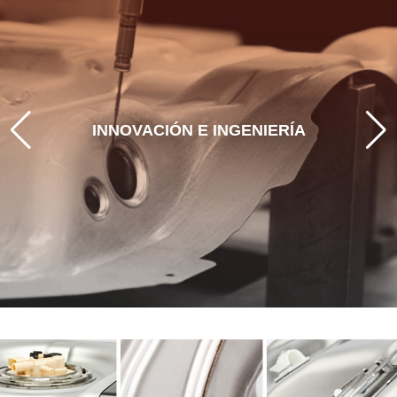
GUIANDO LA MOVILIDAD DEL MAÑANA
Con ingeniería de vanguardia, creación de
prototipos y una validación rigurosa,
INNOVACIÓN E INGENIERÍA
desarrollamos soluciones de movilidad que
satisfacen las demandas actuales y anticipan las
cambiantes necesidades de los fabricantes de
equipos originales y de los vehículos del futuro.