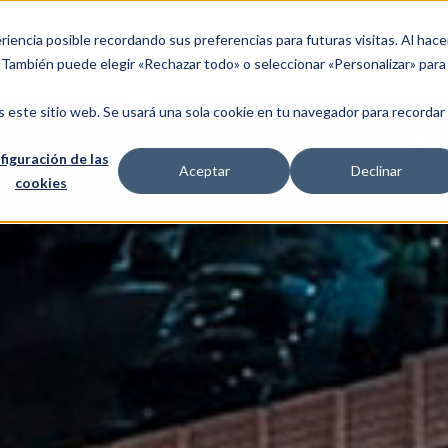
riencia posible recordando sus preferencias para futuras visitas. Al hace
. También puede elegir «Rechazar todo» o seleccionar «Personalizar» para
s este sitio web. Se usará una sola cookie en tu navegador para recordar
figuración de las
Aceptar
Declinar
cookies