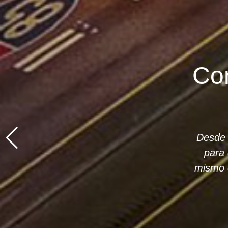
Expe
confia