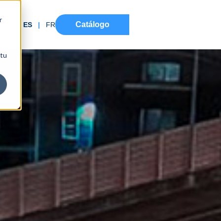
r
Catálogo
EN
|
ES
|
FR
 tu