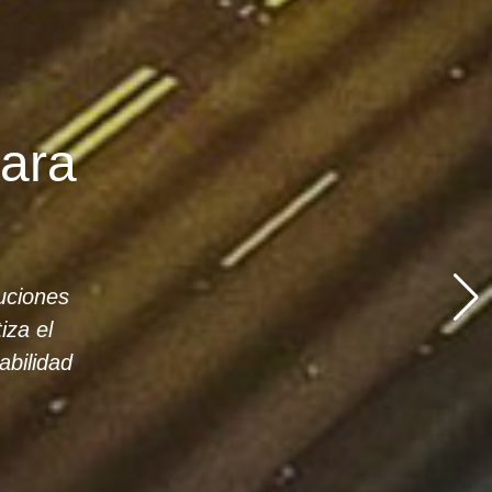
indar
hículo.