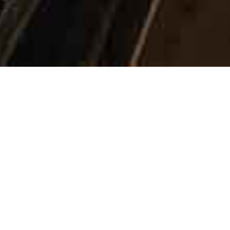
Où nous construisons. Innovons.
Livrons.
SOLUTIONS POUR LE MARCHÉ SECONDAIRE
Fournisseur de confiance depuis 1989, Spectra